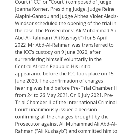
Court (“ICC” or “Court”) composed of Judge
Joanna Korner, Presiding Judge, Judge Reine
Alapini-Gansou and Judge Althea Violet Alexis-
Windsor scheduled the opening of the trial in
the case The Prosecutor v. Ali Muhammad Ali
Abd-Al-Rahman (“Ali Kushayb”) for 5 April
2022. Mr Abd-Al-Rahman was transferred to
the ICC’s custody on 9 June 2020, after
surrendering himself voluntarily in the
Central African Republic. His initial
appearance before the ICC took place on 15
June 2020. The confirmation of charges
hearing was held before Pre-Trial Chamber II
from 24 to 26 May 2021. On 9 July 2021, Pre-
Trial Chamber II of the International Criminal
Court unanimously issued a decision
confirming all the charges brought by the
Prosecutor against Ali Muhammad Ali Abd-Al-
Rahman (“Ali Kushayb”) and committed him to