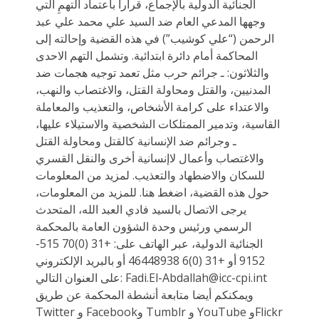
الجنائية الدولية بالإجماع، قراراً باعتماد التهمِ التي
وجهها المدعي العام ضد السيد علي محمد علي عبد
الرحمن (“علي كوشيب”) في هذه القضية وإحالته إلى
المحاكمة أمام دائرة ابتدائية. وتشمل التهم الاحدى
والثلاثون: ـ جرائم حرب مثل تعمد توجيه هجمات ضد
المدنيين، والقتل ومحاولة القتل، والاغتصاب والنهب،
والاعتداء على كرامة الأشخاص، والتعذيب والمعاملة
القاسية، وتدمير الممتلكات الشخصية والاستيلاء عليها،
ـ وجرائم ضد الإنسانية كالقتل ومحاولة القتل
والاغتصاب وأعمال لاإنسانية أخرى والنقل القسري
للسكان والاضطهاد والتعذيب. لمزيد من المعلومات
حول هذه القضية، اضغط هنا. للمزيد من المعلومات،
يرجى الاتصال بالسيد فادي العبد الله، المتحدث
الرسمي ورئيس وحدة الشؤون العامة بالمحكمة
الجنائية الدولية، عبر الهاتف على: +31 (0)70 515-
9152 أو +31 (0)6 46448938 أو بالبريد الإلكتروني
على العنوان التالي: Fadi.El-Abdallah@icc-cpi.int
ويمكنكم أيضا متابعة أنشطة المحكمة عن طريق
Twitter و Facebookو Tumblr و YouTube وFlickr