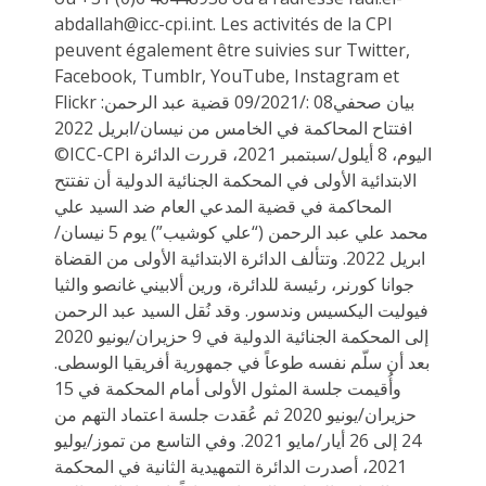
abdallah@icc-cpi.int. Les activités de la CPI
peuvent également être suivies sur Twitter,
Facebook, Tumblr, YouTube, Instagram et
Flickr بيان صحفي08 :/09/2021 قضية عبد الرحمن:
افتتاح المحاكمة في الخامس من نيسان/ابريل 2022
©ICC-CPI اليوم، 8 أيلول/سبتمبر 2021، قررت الدائرة
الابتدائية الأولى في المحكمة الجنائية الدولية أن تفتتح
المحاكمة في قضية المدعي العام ضد السيد علي
محمد علي عبد الرحمن (“علي كوشيب”) يوم 5 نيسان/
ابريل 2022. وتتألف الدائرة الابتدائية الأولى من القضاة
جوانا كورنر، رئيسة للدائرة، ورين ألابيني غانصو والثيا
فيوليت اليكسيس وندسور. وقد نُقل السيد عبد الرحمن
إلى المحكمة الجنائية الدولية في 9 حزيران/يونيو 2020
بعد أن سلّم نفسه طوعاً في جمهورية أفريقيا الوسطى.
وأُقيمت جلسة المثول الأولى أمام المحكمة في 15
حزيران/يونيو 2020 ثم عُقدت جلسة اعتماد التهم من
24 إلى 26 أيار/مايو 2021. وفي التاسع من تموز/يوليو
2021، أصدرت الدائرة التمهيدية الثانية في المحكمة